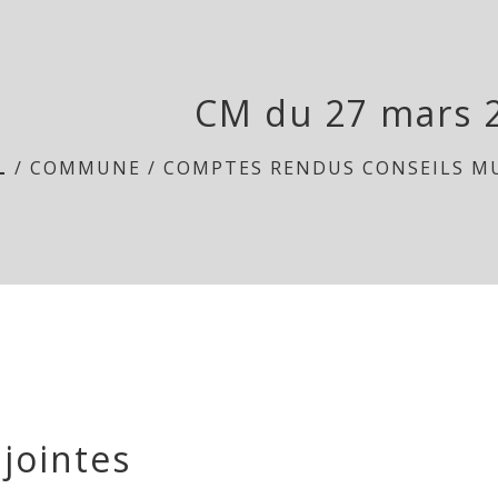
CM du 27 mars 
L
/
COMMUNE
/
COMPTES RENDUS CONSEILS M
 jointes