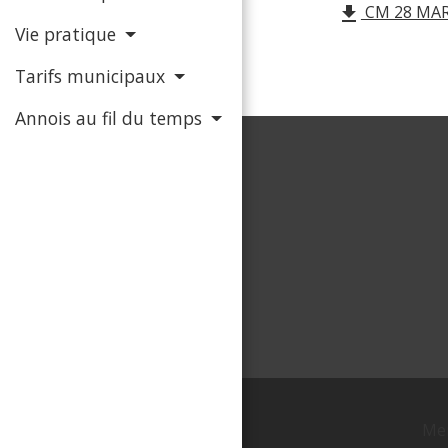
CM 28 MARS
file_download
Vie pratique
Tarifs municipaux
Annois au fil du temps
Men